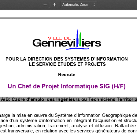
Zoom
Zoom
Out
In
POUR LA DIRECTION DES SYSTEMES D’INFORMATION
 LE SERVICE ETUDES ET PROJETS
Recrute 
Un Chef de Projet Informatique 
SIG
 (H/F) 
 A/B
: Cadre d’emploi des
 Ingénieurs ou Techniciens Territori
charge la mise en œuvre du Système d’Information Géographique de l
 place  d’un  système  d’information  en  intégrant  l’acquisition  et  struc
estion,  administration,  traitement,  analyse  et  diffusion.
  Rattachée 
G est transversale, en relation avec les services générateurs de d