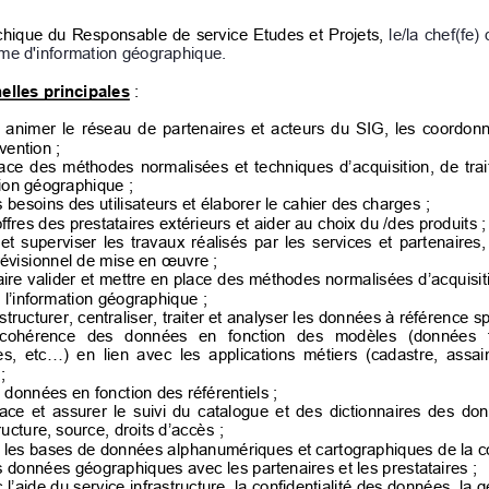
rchique du Responsable de service 
Etudes et Projets
, le/la 
chef
(fe)
 
ème d'information géographique.
elles principales
:  
t  animer  le  réseau  de  partenaires  et  acteurs  du  SIG,  les  coordonn
vention ;
place  des  méthodes  normalisées  et  techniques  d’acquisition,  de  trai
tion géographique 
; 
s besoins des utilisateurs et élaborer le cahier des charges
 ; 
offres des prestataires extérieurs et aider au choix du 
/des produits
 ;
t  superviser  les  travaux  réalisés  par  les  services  et  partenaires, 
révisionnel de mise en œuvre 
; 
faire valider et mettre en place des méthodes normalisées d’acquisiti
 l’information géographique 
; 
 structurer, centraliser, traiter et analyser les données à référence sp
   cohérence   des   données   en   fonction   des   modèles   (données  
es,  etc...)  en  lien  avec  les  applications  métiers  (cadastre,  ass
 
; 
es données en fonction des référentiels
 ; 
place  et  assurer  le  suivi  du  catalogue  et  des  dictionnaires  des  
tructure, source, droits d’accès
 ; 
ur les bases de données alphanumériques et cartographiques de la col
es données géographiques avec les partenaires et les prestataires
 ; 
 l’aide du service infrastructure, la confidentialité des données, la g