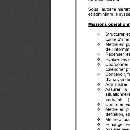
Sous l’autorité hiéra
et administre le syst
Missions 
opérationn
    Structurer  e

cadre d’inter
    Mettre  en  

de l’informa
    Recenser le

    Evaluer les 

    Coordonner  e

calendrier p
    Concevoir, 

d’analyse de
    Administrer,

    Assurer   la

situationnell
verts, 
etc
...)
    Contrôler l

    Mettre  en  

définition, s
    Mettre à jo

    Echanger l

    Assurer avec
