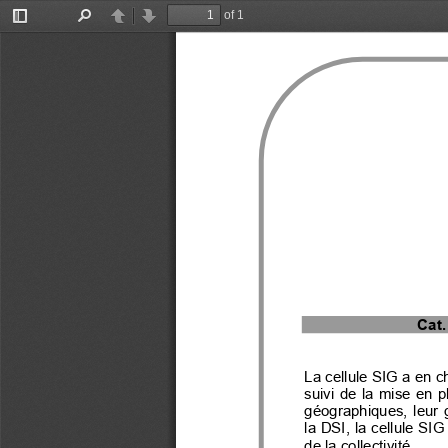
of 1
Toggle
Find
Previous
Next
Sidebar
Cat.
La cellule SIG a en 
suivi  de  la  mise  en 
géographiques,  leur  g
la DSI, la cellule SI
de la collectivité.