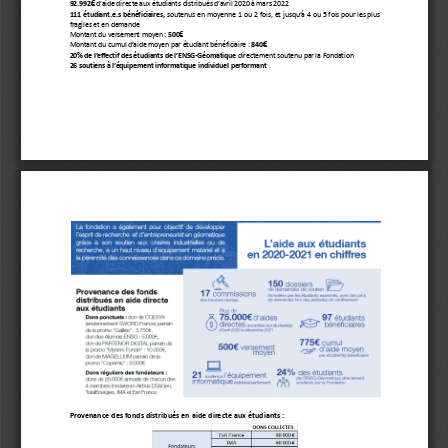
€
92.992
d’aide directe aux étudiants distribués d’avril
2020 à mars 2022
111
étudiant.e.s
bénéficiaires,
soutenus
en
moyenne
1
ou
2
fois,
et
jusqu’à
4
ou
5
fois
pour
les
plus
fragiles et en demande
€
Montant du versement moyen :
500
€
Montant du cumul d’aide moyen par étudiant bénéficiaire :
840
20% de l’effectif des étudiants de l’ENSG-Géomatique
directement soutenu par la Fondation
26 soutiens à l’équipement informatique individuel performant
Provenance des f
onds dis
tribués en aide dir
ecte aux é
tudian
ts :