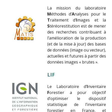
La mission du laboratoire
M
éthodes d’
A
nalyses pour le
T
raitement d’
I
mages et la
S
téréorestitution est de mener
des recherches contribuant à
l’amélioration de la production
(et de la mise à jour) des bases
de données (image ou vecteur),
actuelles et futures à partir des
données images « brutes ».
LIF
Le Laboratoire d’
I
nventaire
F
orestier a pour objectif
d’optimiser le dispositif
statistique de l’inventaire
forestier en France, et