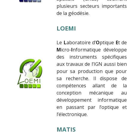
plusieurs secteurs importants
de la géodésie.
LOEMI
Le
L
aboratoire d’
O
ptique
E
t de
M
icro-
I
nformatique développe
des instruments spécifiques
aux travaux de l’IGN aussi bien
pour sa production que pour
sa recherche. Il dispose de
compétences allant de la
conception mécanique au
développement informatique
en passant par l’optique et
l’électronique.
MATIS