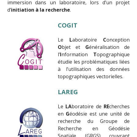
immersion dans un laboratoire, lors d’un projet
d’
initiation à la recherche
.
COGIT
Le
L
aboratoire
C
onception
O
bjet et
G
énéralisation de
l’
I
nformation
T
opographique
étudie les problématiques liées
à l’utilisation des données
topographiques vectorielles.
LAREG
Le
LA
boratoire de
RE
cherches
en
G
éodésie est une unité de
recherche du Groupe de
Recherche en Géodésie
Spatiale (GRGS) couvrant