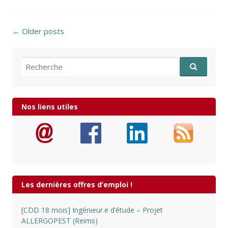
Posts navigation
←
Older posts
Recherche pour:
Nos liens utiles
Les dernières offres d’emploi !
[CDD 18 mois] Ingénieur.e d’étude – Projet
ALLERGOPEST (Reims)