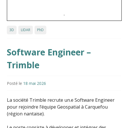
3D
LIDAR
PhD
Software Engineer –
Trimble
Posté le
18 mai 2026
La société
Trimble
recrute un.e Software Engineer
pour rejoindre l’équipe Geospatial à Carquefou
(région nantaise).
Le poste consiste à développer et intégrer des