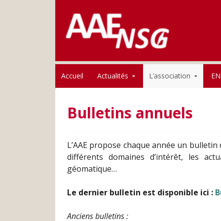
Association des anciens élèves de l'ENSG
Skip to content
AAE-ENSG
Accueil
Actualités
L’association
EN
Bulletins annuels
L’AAE propose chaque année un bulletin d
différents domaines d’intérêt, les ac
géomatique…
Le dernier bulletin est disponible ici :
B
Anciens bulletins :