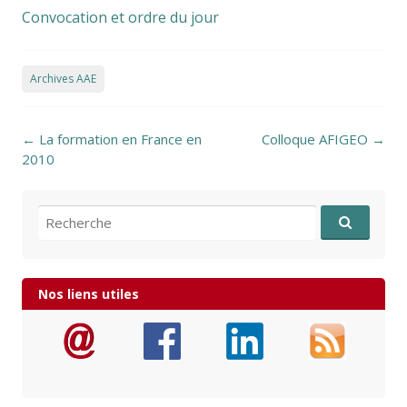
Convocation et ordre du jour
Archives AAE
Post navigation
←
La formation en France en
Colloque AFIGEO
→
2010
Recherche pour:
Nos liens utiles