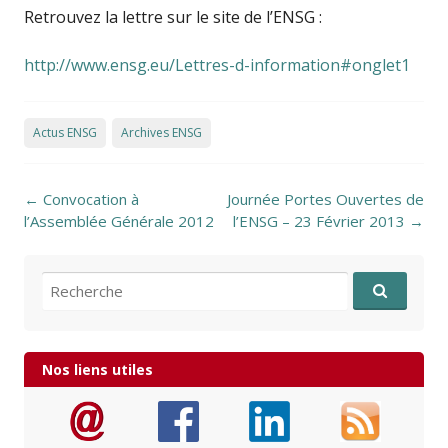
Retrouvez la lettre sur le site de l’ENSG :
http://www.ensg.eu/Lettres-d-information#onglet1
Actus ENSG
Archives ENSG
Post navigation
←
Convocation à
Journée Portes Ouvertes de
l’Assemblée Générale 2012
l’ENSG – 23 Février 2013
→
Recherche pour:
Nos liens utiles