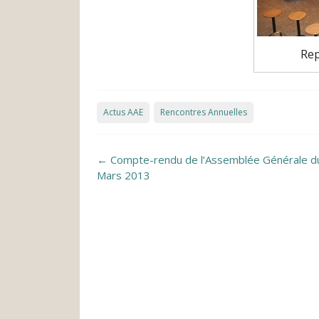
Rep
Actus AAE
Rencontres Annuelles
Post navigation
←
Compte-rendu de l’Assemblée Générale d
Mars 2013