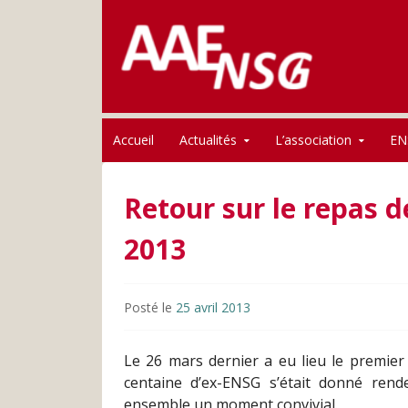
Association des anciens élèves de l'ENSG
Skip to content
AAE-ENSG
Accueil
Actualités
L’association
EN
Retour sur le repas 
2013
Posté le
25 avril 2013
Le 26 mars dernier a eu lieu le premier
centaine d’ex-ENSG s’était donné rend
ensemble un moment convivial.