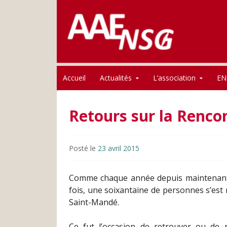
Association des anciens élèves de l'ENSG
Skip to content
AAE-ENSG
Accueil
Actualités
L’association
EN
Retours sur la Renco
Posté le
23 avril 2015
Comme chaque année depuis maintenant 3 
fois, une soixantaine de personnes s’est 
Saint-Mandé.
Ce fut l’occasion de retrouver ou de 