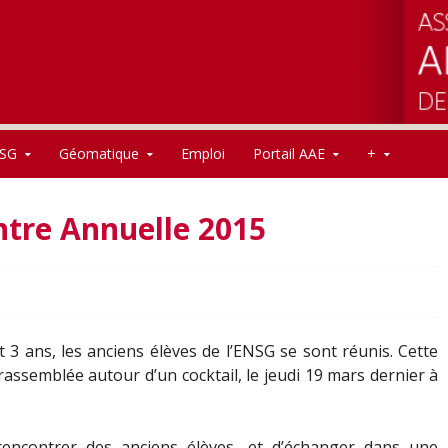
SG
Géomatique
Emploi
Portail AAE
+
ntre Annuelle 2015
ans, les anciens élèves de l’ENSG se sont réunis. Cette
rassemblée autour d’un cocktail, le jeudi 19 mars dernier à
rencontrer des anciens élèves, et d’échanger dans une