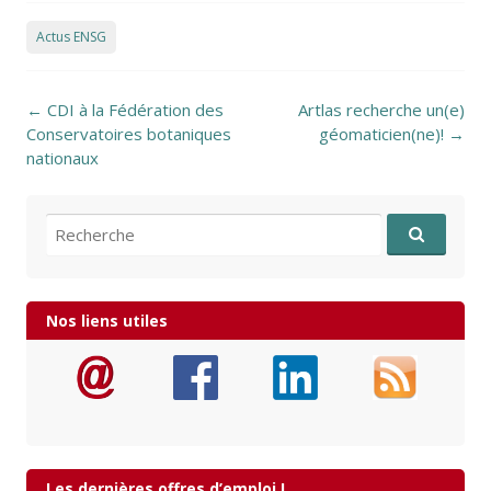
Actus ENSG
Post navigation
←
CDI à la Fédération des
Artlas recherche un(e)
Conservatoires botaniques
géomaticien(ne)!
→
nationaux
Recherche pour:
Nos liens utiles
Les dernières offres d’emploi !