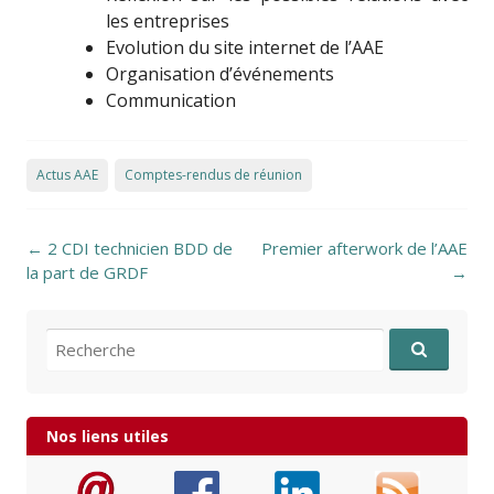
les entreprises
Evolution du site internet de l’AAE
Organisation d’événements
Communication
Actus AAE
Comptes-rendus de réunion
Post navigation
←
2 CDI technicien BDD de
Premier afterwork de l’AAE
la part de GRDF
→
Recherche pour:
Nos liens utiles