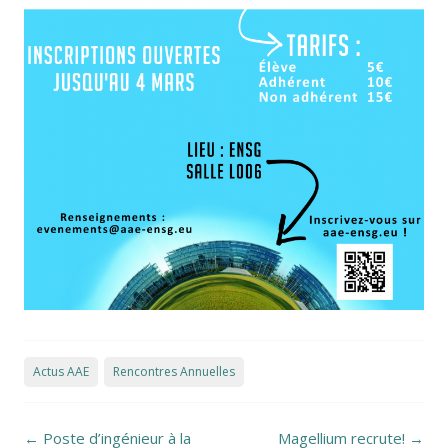
Actus AAE
Rencontres Annuelles
Post navigation
←
Poste d’ingénieur à la
Magellium recrute!
→