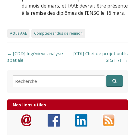
du mois de mars, et l’AAE devrait être présente
à la remise des diplômes de l’ENSG le 16 mars.
Actus AAE
Comptes-rendus de réunion
Post navigation
←
[CDD] Ingénieur analyse
[CDI] Chef de projet outils
spatiale
SIG H/F
→
Recherche pour:
Nos liens utiles