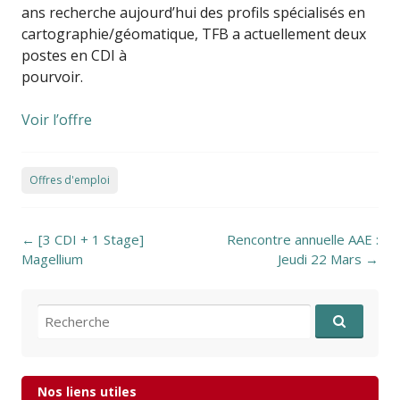
ans recherche aujourd’hui des profils spécialisés en
cartographie/géomatique, TFB a actuellement deux
postes en CDI à
pourvoir.
Voir l’offre
Offres d'emploi
Post navigation
←
[3 CDI + 1 Stage]
Rencontre annuelle AAE :
Magellium
Jeudi 22 Mars
→
Recherche pour:
Nos liens utiles