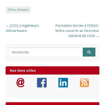
Offres d'emploi
Post navigation
←
[CDI] 2 ingénieurs
Formation terrain à l’ENSG :
GiSmartware
lettre ouverte au Directeur
Général de l’IGN
→
Recherche pour:
Nos liens utiles