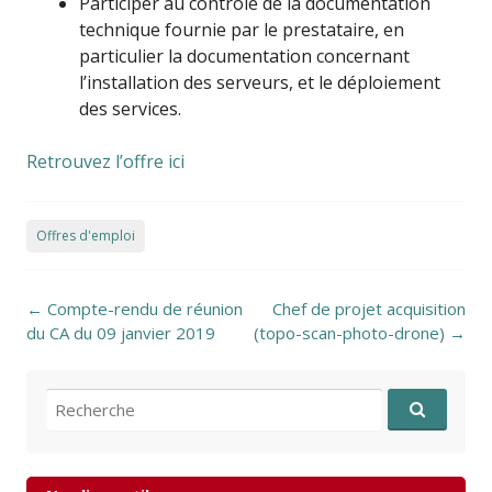
Participer au contrôle de la documentation
technique fournie par le prestataire, en
particulier la documentation concernant
l’installation des serveurs, et le déploiement
des services.
Retrouvez l’offre ici
Offres d'emploi
Post navigation
←
Compte-rendu de réunion
Chef de projet acquisition
du CA du 09 janvier 2019
(topo-scan-photo-drone)
→
Recherche pour: