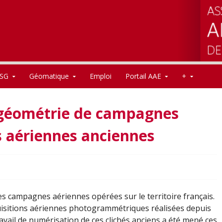
SG
Géomatique
Emploi
Portail AAE
+
géométrie de campagnes
aériennes anciennes
les campagnes aériennes opérées sur le territoire français.
quisitions aériennes photogrammétriques réalisées depuis
avail de numérisation de ces clichés anciens a été mené ces