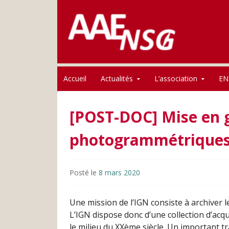
Association des anciens élèves de l'ENSG
Skip to content
AAE-ENSG
Accueil
Actualités
L’association
EN
[POST-DOC] Mise en 
photogrammétriques 
Posté le
8 mars 2020
Une mission de l’IGN consiste à archiver 
L’IGN dispose donc d’une collection d’ac
le milieu du XXème siècle. Un important tr