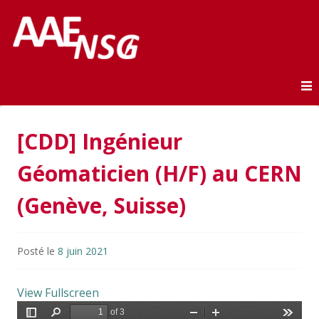
Association des anciens élèves de l'ENSG
AAE-ENSG
Skip to content
[CDD] Ingénieur
Géomaticien (H/F) au CERN
(Genève, Suisse)
Posté le
8 juin 2021
View Fullscreen