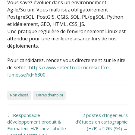
Vous savez évoluer dans un environnement
Agile/Scrum. Vous maîtrisez obligatoirement
PostgreSQL, PostGIS, QGIS, SQL, PL/pgSQL, Python
et idéalement, GEO, HTML, CSS, JS.
Une pratique régulière de l’environnement Linux est
attendue pour une meilleure aisance lors de nos
déploiements.
Pour candidatez, rendez vous directement sur le site
de setec :
https://www.setec.fr/carrieres/offre-
lumesse?id=6300
Non classé
Offres d'emploi
Post navigation
←
Responsable
2 postes d’Ingénieurs
développement produit &
d’études en cartographie
Formateur H/F chez Labeille
(H/F) à l’IGN (94)
→