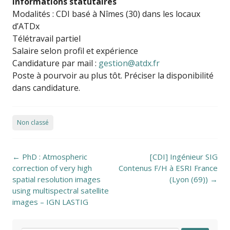
Informations statutaires
Modalités : CDI basé à Nîmes (30) dans les locaux
d’ATDx
Télétravail partiel
Salaire selon profil et expérience
Candidature par mail :
gestion@atdx.fr
Poste à pourvoir au plus tôt. Préciser la disponibilité
dans candidature.
Non classé
Post navigation
←
PhD : Atmospheric
[CDI] Ingénieur SIG
correction of very high
Contenus F/H à ESRI France
spatial resolution images
(Lyon (69))
→
using multispectral satellite
images – IGN LASTIG