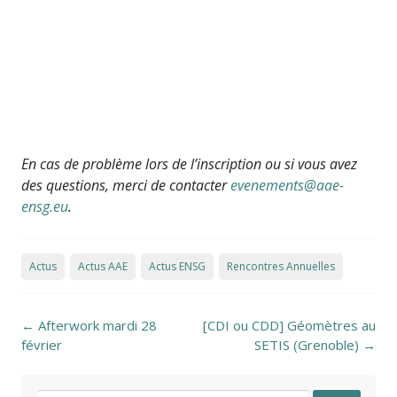
En cas de problème lors de l’inscription ou si vous avez
des questions, merci de contacter
evenements@aae-
ensg.eu
.
Actus
Actus AAE
Actus ENSG
Rencontres Annuelles
Post navigation
←
Afterwork mardi 28
[CDI ou CDD] Géomètres au
février
SETIS (Grenoble)
→