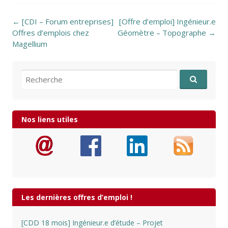
Post navigation
←
[CDI – Forum entreprises]
[Offre d’emploi] Ingénieur.e
Offres d’emplois chez
Géomètre – Topographe
→
Magellium
Recherche pour:
Nos liens utiles
Les dernières offres d’emploi !
[CDD 18 mois] Ingénieur.e d’étude – Projet