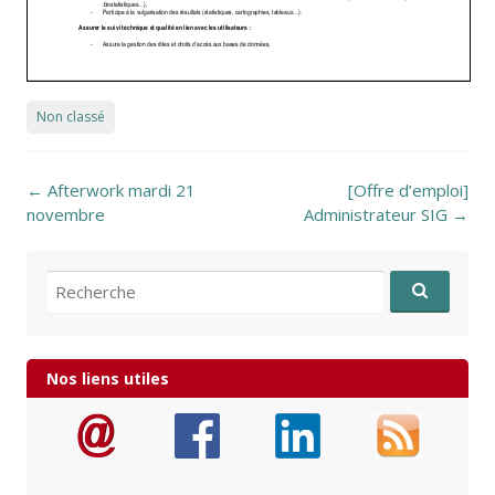
Non classé
Post navigation
←
Afterwork mardi 21
[Offre d’emploi]
novembre
Administrateur SIG
→
Recherche pour:
Nos liens utiles