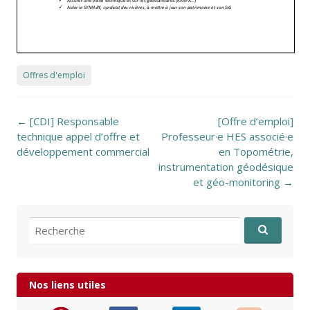
Offres d'emploi
Post navigation
←
[CDI] Responsable
[Offre d’emploi]
technique appel d’offre et
Professeur·e HES associé·e
développement commercial
en Topométrie,
instrumentation géodésique
et géo-monitoring
→
Recherche pour:
Nos liens utiles