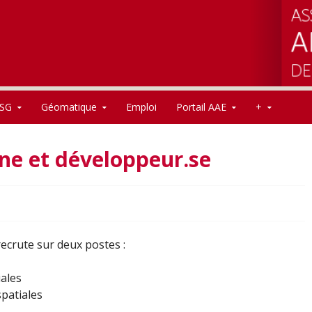
SG
Géomatique
Emploi
Portail AAE
+
.ne et développeur.se
ecrute sur deux postes :
ales
patiales