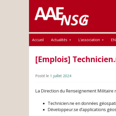
Association des anciens élèves de l'ENSG
Skip to content
AAE-ENSG
Accueil
Actualités
L’association
EN
[Emplois] Technicien
Posté le
1 juillet 2024
La Direction du Renseignement Militaire r
Technicien.ne en données géospati
Développeur.se d’applications géos