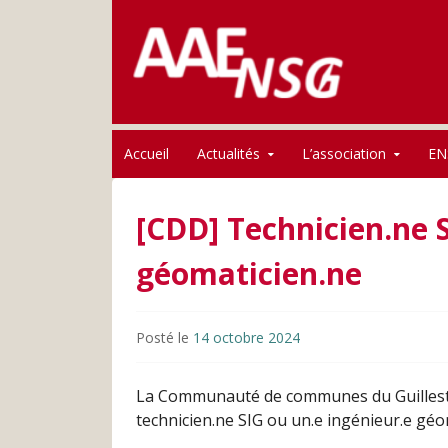
Association des anciens élèves de l'ENSG
Skip to content
AAE-ENSG
Accueil
Actualités
L’association
EN
[CDD] Technicien.ne S
géomaticien.ne
Posté le
14 octobre 2024
La Communauté de communes du Guillestro
technicien.ne SIG ou un.e ingénieur.e géo