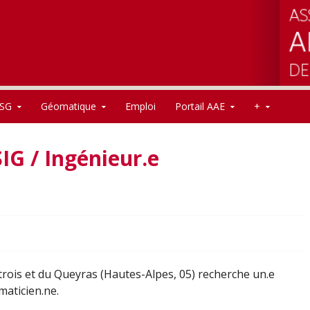
SG
Géomatique
Emploi
Portail AAE
+
IG / Ingénieur.e
is et du Queyras (Hautes-Alpes, 05) recherche un.e
maticien.ne.