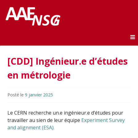
Association des anciens élèves de l'ENSG
AAE-ENSG
Skip to content
[CDD] Ingénieur.e d’études
en métrologie
Posté le
9 janvier 2025
Le CERN recherche un.e ingénieur.e d’études pour
travailler au sien de leur équipe
Experiment Survey
and alignment (ESA).