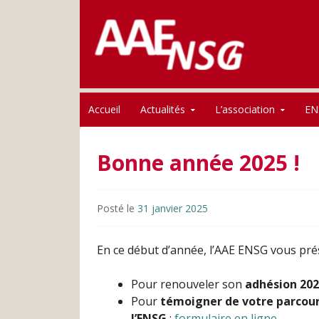
Association des anciens élèves de l'ENSG
Skip to content
AAE-ENSG
Accueil
Actualités
L’association
EN
Bonne année 2025 !
Posté le
31 janvier 2025
En ce début d’année, l’AAE ENSG vous pré
Pour renouveler son
adhésion 20
Pour
témoigner de votre parcour
l’ENSG
:
formulaire en ligne