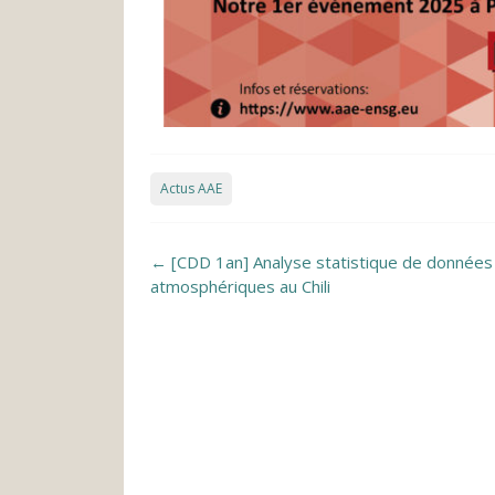
Actus AAE
Post navigation
←
[CDD 1an] Analyse statistique de données
atmosphériques au Chili