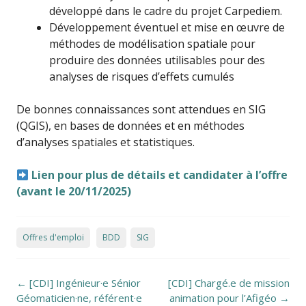
développé dans le cadre du projet Carpediem.
Développement éventuel et mise en œuvre de
méthodes de modélisation spatiale pour
produire des données utilisables pour des
analyses de risques d’effets cumulés
De bonnes connaissances sont attendues en SIG
(QGIS), en bases de données et en méthodes
d’analyses spatiales et statistiques.
Lien pour plus de détails et candidater à l’offre
(avant le 20/11/2025)
Offres d'emploi
BDD
SIG
Post navigation
←
[CDI] Ingénieur·e Sénior
[CDI] Chargé.e de mission
Géomaticien·ne, référent·e
animation pour l’Afigéo
→