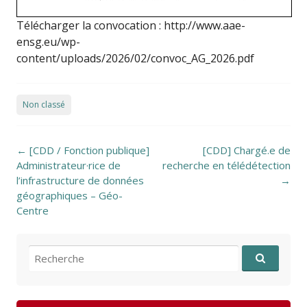
Télécharger la convocation : http://www.aae-
ensg.eu/wp-
content/uploads/2026/02/convoc_AG_2026.pdf
Non classé
Post navigation
←
[CDD / Fonction publique]
[CDD] Chargé.e de
Administrateur·rice de
recherche en télédétection
l’infrastructure de données
→
géographiques – Géo-
Centre
Recherche pour: