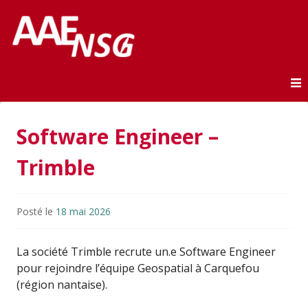
Association des anciens élèves de l'ENSG
AAE-ENSG
Skip to content
Software Engineer –
Trimble
Posté le
18 mai 2026
La société
Trimble
recrute un.e Software Engineer
pour rejoindre l’équipe Geospatial à Carquefou
(région nantaise).