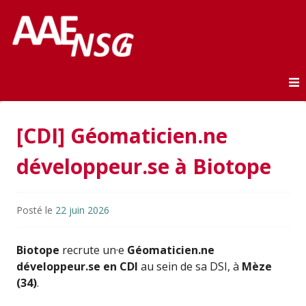
Association des anciens élèves de l'ENSG
AAE-ENSG
Skip to content
[CDI] Géomaticien.ne
développeur.se à Biotope
Posté le
22 juin 2026
Biotope
recrute un·e
Géomaticien.ne
développeur.se en CDI
au sein de sa DSI, à
Mèze
(34)
.