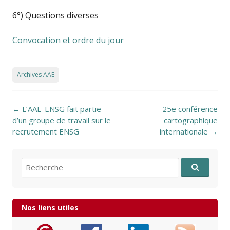
6°) Questions diverses
Convocation et ordre du jour
Archives AAE
Post navigation
←
L’AAE-ENSG fait partie
25e conférence
d’un groupe de travail sur le
cartographique
recrutement ENSG
internationale
→
Recherche pour:
Nos liens utiles