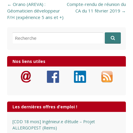
Post navigation
←
Orano (AREVA) :
Compte-rendu de réunion du
Géomaticien développeur
CA du 11 février 2019
→
F/H (expérience 5 ans et +)
Recherche pour:
Nos liens utiles
Les dernières offres d’emploi !
[CDD 18 mois] Ingénieur.e d’étude – Projet
ALLERGOPEST (Reims)