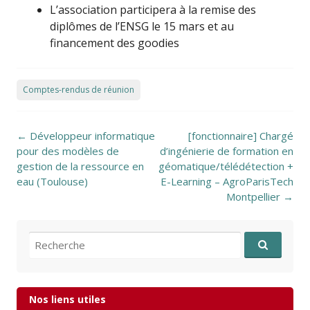
L’association participera à la remise des
diplômes de l’ENSG le 15 mars et au
financement des goodies
Comptes-rendus de réunion
Post navigation
←
Développeur informatique
[fonctionnaire] Chargé
pour des modèles de
d’ingénierie de formation en
gestion de la ressource en
géomatique/télédétection +
eau (Toulouse)
E-Learning – AgroParisTech
Montpellier
→
Recherche pour:
Nos liens utiles