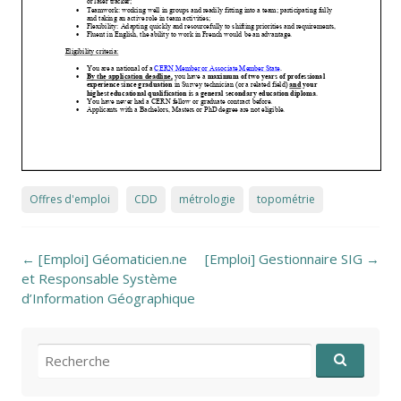
Offres d'emploi
CDD
métrologie
topométrie
Post navigation
←
[Emploi] Géomaticien.ne
[Emploi] Gestionnaire SIG
→
et Responsable Système
d’Information Géographique
Recherche pour: