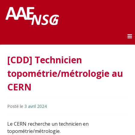
Association des anciens élèves de l'ENSG
AAE-ENSG
Skip to content
[CDD] Technicien
topométrie/métrologie au
CERN
Posté le
3 avril 2024
Le CERN recherche un technicien en
topométrie/métrologie.