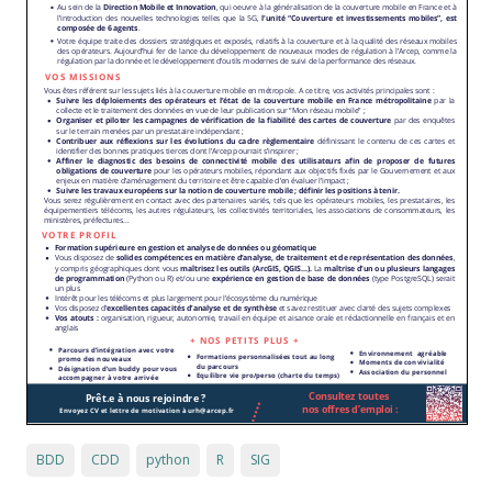
BDD
CDD
python
R
SIG