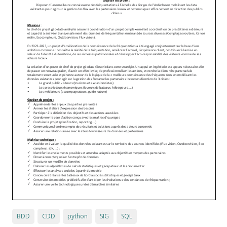
BDD
CDD
python
SIG
SQL