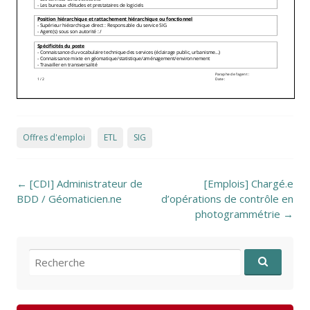
Offres d'emploi
ETL
SIG
Post navigation
←
[CDI] Administrateur de
[Emplois] Chargé.e
BDD / Géomaticien.ne
d’opérations de contrôle en
photogrammétrie
→
Recherche pour: