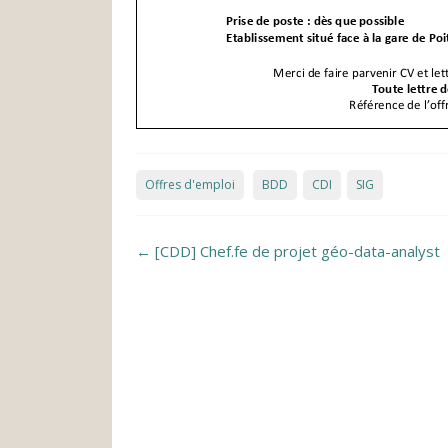
Offres d'emploi
BDD
CDI
SIG
Post navigation
←
[CDD] Chef.fe de projet géo-data-analyst