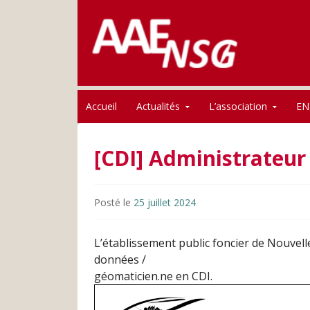
Association des anciens élèves de l'ENSG
Skip to content
AAE-ENSG
Accueil
Actualités
L’association
EN
[CDI] Administrateur
Posté le
25 juillet 2024
L’établissement public foncier de Nouvel
données /
géomaticien.ne en CDI.