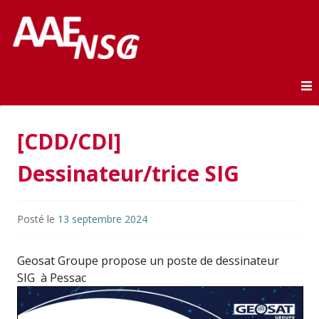
Association des anciens élèves de l'ENSG
AAE-ENSG
Skip to content
[CDD/CDI]
Dessinateur/trice SIG
Posté le
13 septembre 2024
Geosat Groupe propose un poste de dessinateur
SIG à Pessac