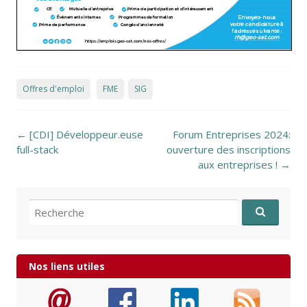
Offres d'emploi
FME
SIG
Post navigation
←
[CDI] Développeur.euse
Forum Entreprises 2024:
full-stack
ouverture des inscriptions
aux entreprises !
→
Recherche pour:
Nos liens utiles