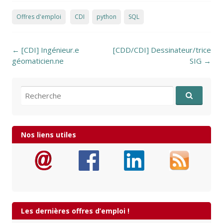
Offres d'emploi
CDI
python
SQL
Post navigation
←
[CDI] Ingénieur.e
[CDD/CDI] Dessinateur/trice
géomaticien.ne
SIG
→
Recherche pour:
Nos liens utiles
Les dernières offres d’emploi !