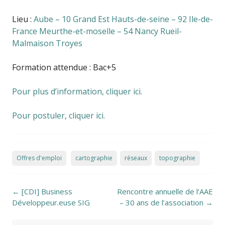
Lieu :
Aube – 10
Grand Est
Hauts-de-seine – 92
Ile-de-
France
Meurthe-et-moselle – 54
Nancy
Rueil-
Malmaison
Troyes
Formation attendue : Bac+5
Pour plus d’information, cliquer ici.
Pour postuler, cliquer ici.
Offres d'emploi
cartographie
réseaux
topographie
Post navigation
←
[CDI] Business
Rencontre annuelle de l’AAE
Développeur.euse SIG
– 30 ans de l’association
→