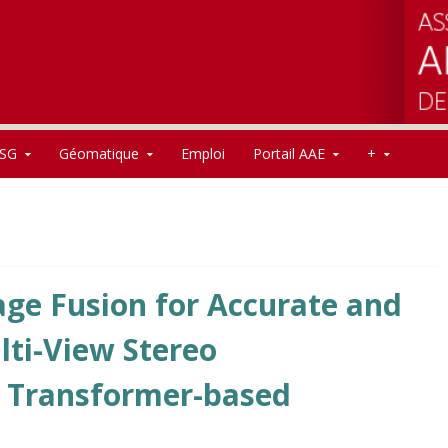
SG
Géomatique
Emploi
Portail AAE
+
ge Fusion for Accurate and
ti-View Stereo
g Transformer-based