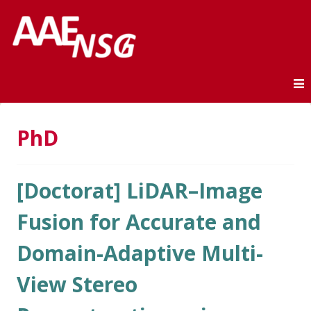
Association des anciens élèves de l'ENSG
AAE-ENSG
Skip to content
PhD
[Doctorat] LiDAR–Image
Fusion for Accurate and
Domain-Adaptive Multi-
View Stereo