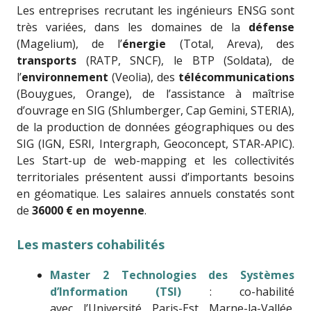
Les entreprises recrutant les ingénieurs ENSG sont
très variées, dans les domaines de la
défense
(Magelium), de l’
énergie
(Total, Areva), des
transports
(RATP, SNCF), le BTP (Soldata), de
l’
environnement
(Veolia), des
télécommunications
(Bouygues, Orange), de l’assistance à maîtrise
d’ouvrage en SIG (Shlumberger, Cap Gemini, STERIA),
de la production de données géographiques ou des
SIG (IGN, ESRI, Intergraph, Geoconcept, STAR-APIC).
Les Start-up de web-mapping et les collectivités
territoriales présentent aussi d’importants besoins
en géomatique. Les salaires annuels constatés sont
de
36000 € en moyenne
.
Les masters cohabilités
Master 2 Technologies des Systèmes
d’Information (TSI)
: co-habilité
avec l’Université Paris-Est Marne-la-Vallée.