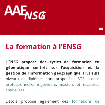
Association des anciens élèves de l'ENSG
AAE-ENSG
Skip to content
La formation à l’ENSG
L’ENSG propose des cycles de formation en
géomatique centrés sur l’acquisition et la
gestion de l’information géographique.
Plusieurs
niveaux de diplômes sont proposés :
BTS
,
licence
professionnelle
,
ingénieurs
,
masters
et
mastères
spécialisés
.
L’école propose également des
formations de