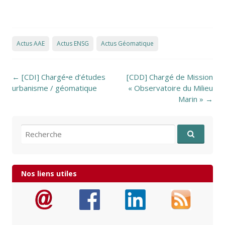
Actus AAE
Actus ENSG
Actus Géomatique
Post navigation
←
[CDI] Chargé•e d’études
[CDD] Chargé de Mission
urbanisme / géomatique
« Observatoire du Milieu
Marin »
→
Recherche pour:
Nos liens utiles