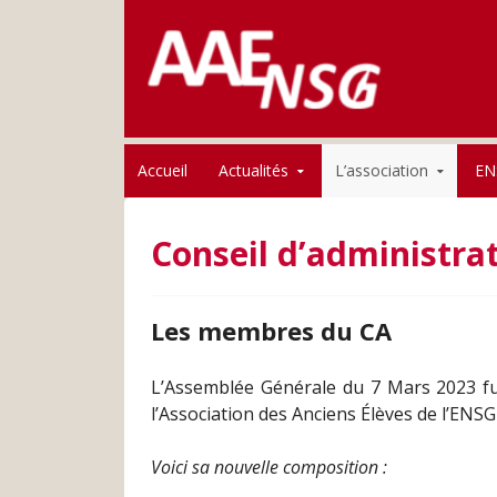
Association des anciens élèves de l'ENSG
Skip to content
AAE-ENSG
Accueil
Actualités
L’association
EN
Conseil d’administra
Les membres du CA
L’Assemblée Générale du 7 Mars 2023 fut 
l’Association des Anciens Élèves de l’ENSG 
Voici sa nouvelle composition :