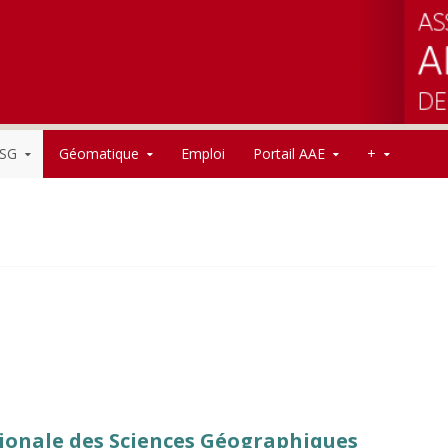
SG
Géomatique
Emploi
Portail AAE
+
ionale des Sciences Géographiques