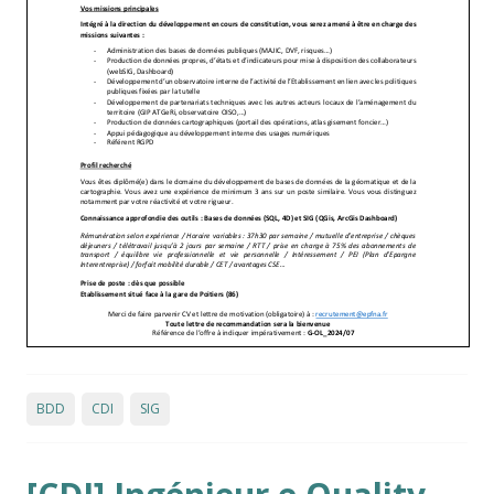
BDD
CDI
SIG