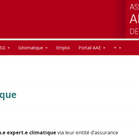
SG
Géomatique
Emploi
Portail AAE
+
ique
n.e expert.e climatique
via leur entité d’assurance